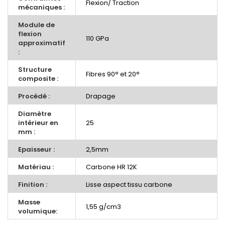
Flexion/ Traction
mécaniques :
Module de
flexion
110 GPa
approximatif
:
Structure
Fibres 90° et 20°
composite :
Procédé :
Drapage
Diamètre
intérieur en
25
mm :
Epaisseur :
2,5mm
Matériau :
Carbone HR 12K
Finition :
Lisse aspect tissu carbone
Masse
1,55 g/cm3
volumique: