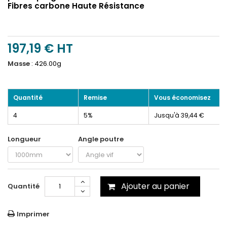
Fibres carbone Haute Résistance
197,19 €
HT
Masse
:
426.00g
Quantité
Remise
Vous économisez
4
5%
Jusqu'à 39,44 €
Longueur
Angle poutre
Ajouter au panier
Quantité
Imprimer