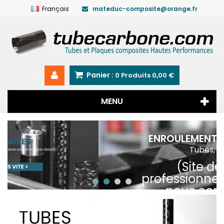
Français
mateduc-composite@orange.fr
Panier :
0
Produits
0,00 €
MENU
ENROULEMENT FILAMENTAIRE >
Tubes, poutres...
(Site dédié aux
professionnels-Particuliers
nous contacter au
05.49.67.86.38)