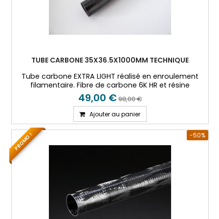
TUBE CARBONE 35X36.5X1000MM TECHNIQUE
Tube carbone EXTRA LIGHT réalisé en enroulement
filamentaire. Fibre de carbone 6K HR et résine
époxy.Idéal application drones, modélisme et
49,00 €
98,00 €
aéronautique sur faibles épaisseurs
Ajouter au panier
-50%
PROMO !