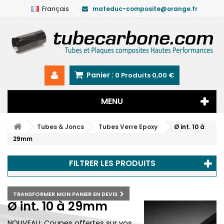
Français
mateduc-composite@orange.fr
Panier :
0
Produits
0,00 €
MENU
Tubes & Joncs
Tubes Verre Epoxy
Ø int. 10 à
29mm
FILTRER LES PRODUITS
TRANSFORMER MON PANIER EN DEVIS
Ø int. 10 à 29mm
NOUVEAU: Coupes offertes sur vos