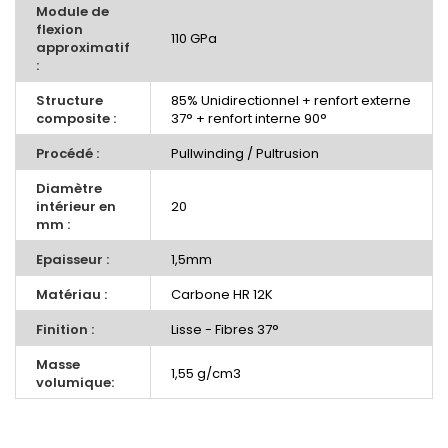
Module de
flexion
110 GPa
approximatif
:
Structure
85% Unidirectionnel + renfort externe
composite :
37° + renfort interne 90°
Procédé :
Pullwinding / Pultrusion
Diamètre
intérieur en
20
mm :
Epaisseur :
1,5mm
Matériau :
Carbone HR 12K
Finition :
Lisse - Fibres 37°
Masse
1,55 g/cm3
volumique: