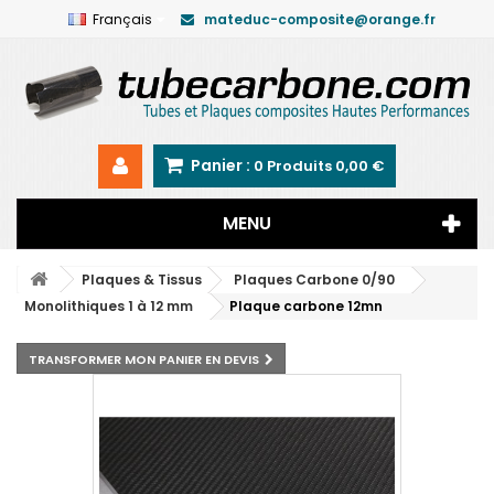
Français
mateduc-composite@orange.fr
Panier :
0
Produits
0,00 €
MENU
Plaques & Tissus
Plaques Carbone 0/90
Monolithiques 1 à 12 mm
Plaque carbone 12mn
TRANSFORMER MON PANIER EN DEVIS