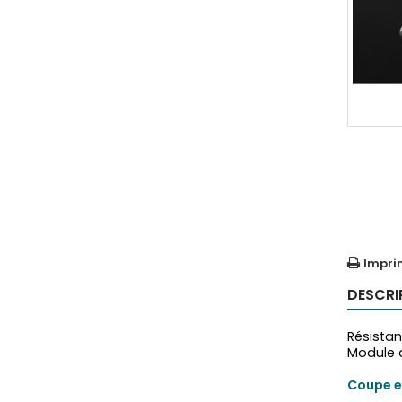
Impri
DESCRI
Résista
Module d
Coupe e