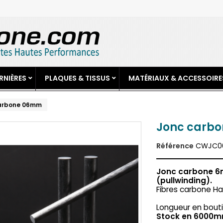
RNIÈRES
PLAQUES & TISSUS
MATÉRIAUX & ACCESSOIRE
arbone 06mm
Jonc carb
Référence
CWJC0
Jonc carbone 6m
(pullwinding).
Fibres carbone Ha
Longueur en bout
Stock en 6000m