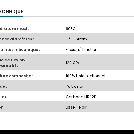
TECHNIQUE
rature maxi :
60°C
ance diamètres :
+/- 0,4mm
aintes mécaniques :
Flexion/ Traction
e de flexion
120 GPa
ximatif :
ture composite :
100% Unidirectionnel
dé :
Pultrusion
iau :
Carbone HR 12K
on :
Lisse - Noir