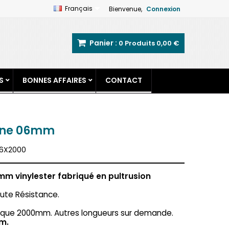
Français
Bienvenue,
Connexion
Panier :
0
Produits
0,00 €
S
BONNES AFFAIRES
CONTACT
one 06mm
6X2000
m vinylester fabriqué en pultrusion
ute Résistance.
ique 2000mm. Autres longueurs sur demande.
m.