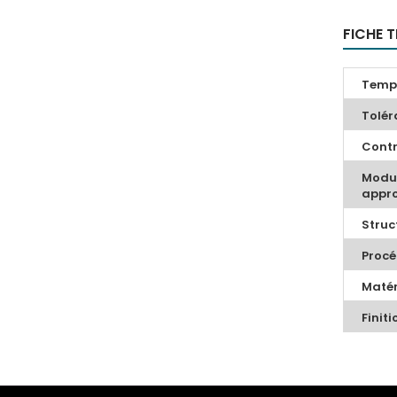
FICHE 
Tempé
Tolér
Contr
Modul
appro
Struc
Procé
Matér
Finiti