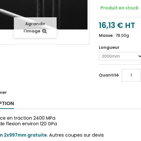
Produit en stock
16,13 €
HT
Agrandir
l'image
Masse
:
78.00g
Longueur
2000mm
Quantité
mer
PTION
nce en traction 2400 MPa
e flexion environ 120 GPa
n 2x997mm gratuite
. Autres coupes sur devis