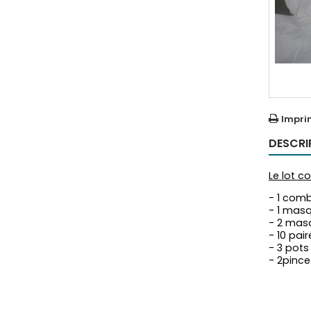
Impri
DESCRI
Le lot c
- 1 comb
- 1 mas
- 2 mas
- 10 pai
- 3 pots
- 2pinc