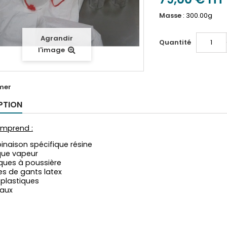
Masse
:
300.00g
Agrandir
Quantité
l'image
mer
PTION
omprend :
inaison spécifique résine
que vapeur
ques à poussière
res de gants latex
 plastiques
eaux