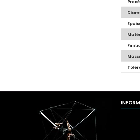
Procé
Diamè
Epaiss
Matér
Finiti
Masse
Tolér
INFORM