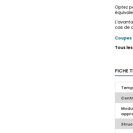
Optez p
équivale
L'avanta
cas de c
Coupes 
Tous le
FICHE 
Tempé
Contr
Modul
appro
Struc