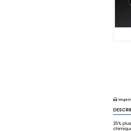
Impri
DESCRI
25% plu
chimiqu