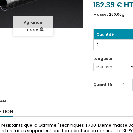
182,39 €
H
Masse
:
260.00g
Agrandir
l'image
Quantité
2
Longueur
1500mm
Quantité
mer
PTION
s résistants que la Gamme "Techniques T700. Même masse vo
es Les tubes supportent une température en continu de 130 