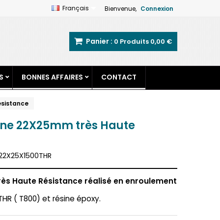
Français
Bienvenue,
Connexion
Panier :
0
Produits
0,00 €
S
BONNES AFFAIRES
CONTACT
ésistance
ne 22X25mm très Haute
2X25X1500THR
ès Haute Résistance réalisé en enroulement
THR ( T800) et résine époxy.