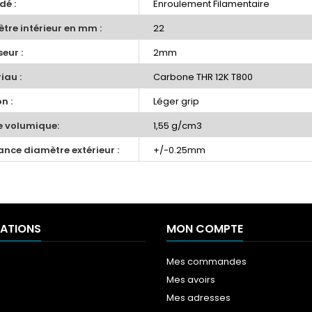
dé :
Enroulement Filamentaire
tre intérieur en mm :
22
eur :
2mm
iau :
Carbone THR 12K T800
on :
Léger grip
 volumique:
1,55 g/cm3
ance diamètre extérieur :
+/-0.25mm
ATIONS
MON COMPTE
Mes commandes
Mes avoirs
Mes adresses