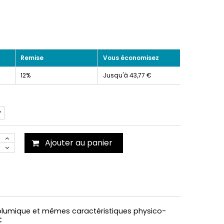
T
Remise
Vous économisez
12%
Jusqu'à 43,77 €
Ajouter au panier
lumique et mêmes caractéristiques physico-
°C